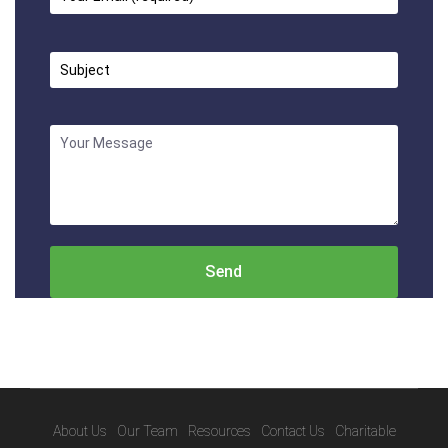
About Us
Our Team
Resources
Contact Us
Charitable